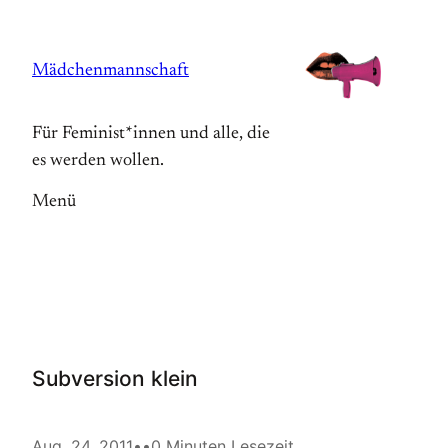
Zum
Inhalt
Mädchenmannschaft
springen
Für Feminist*innen und alle, die
es werden wollen.
Menü
Subversion klein
Aug. 24, 2011
•
•
0 Minuten Lesezeit