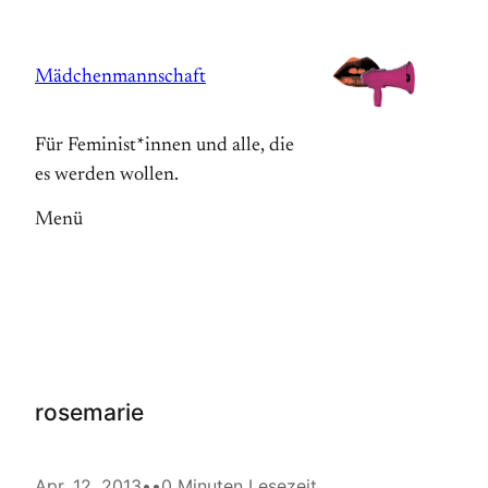
Zum
Inhalt
Mädchenmannschaft
springen
Für Feminist*innen und alle, die
es werden wollen.
Menü
rosemarie
Apr. 12, 2013
•
•
0 Minuten Lesezeit