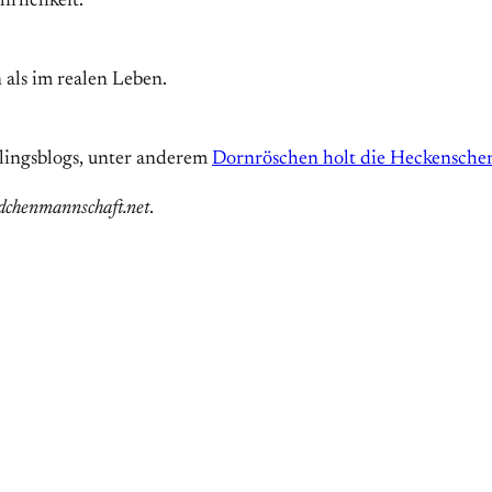
rlichkeit.
 als im realen Leben.
blingsblogs, unter anderem
Dornröschen holt die Heckensche
dchenmannschaft.net
.