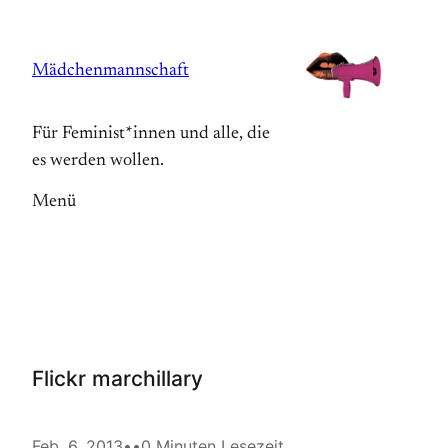
Zum
Inhalt
Mädchenmannschaft
springen
Für Feminist*innen und alle, die
es werden wollen.
Menü
Flickr marchillary
Feb. 6, 2013
•
•
0 Minuten Lesezeit