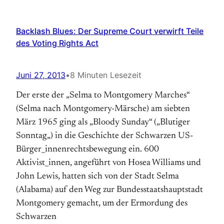
Backlash Blues: Der Supreme Court verwirft Teile
des Voting Rights Act
Juni 27, 2013
•
8 Minuten Lesezeit
Der er­ste der „Selma to Mont­gom­ery Mar­ches“
(Sel­ma nach Mont­gomery-Mär­sche) am sieb­ten
März 1965 ging als „Bloody Sun­day“ („Blutiger
Sonn­tag„) in die Ge­schich­te der Schwarzen US-
Bür­ger_innen­rechts­be­we­gung ein. 600
Aktivist_innen, an­ge­führt von Hosea Williams und
John Lewis, hatten sich von der Stadt Selma
(Alabama) auf den Weg zur Bundesstaatshauptstadt
Montgomery gemacht, um der Er­mor­dung des
Schwar­zen