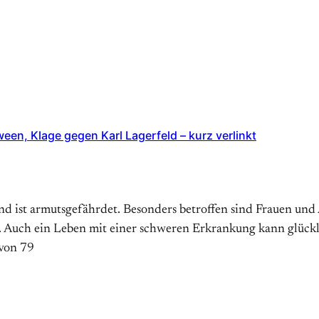
en, Klage gegen Karl Lagerfeld – kurz verlinkt
d ist armutsgefährdet. Besonders betroffen sind Frauen und 
. Auch ein Leben mit einer schweren Erkrankung kann glücklic
 von 79