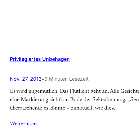
Privilegiertes Unbehagen
Nov. 27, 2013
•
9 Minuten Lesezeit
Es wird ungemütlich. Das Flut­licht geht an. Alle Gesich
eine Mar­kierung sicht­bar. Ende der Sekt­stimmung. „Gene
überraschend; es könnte – punktuell, wie diese
Weiterlesen…