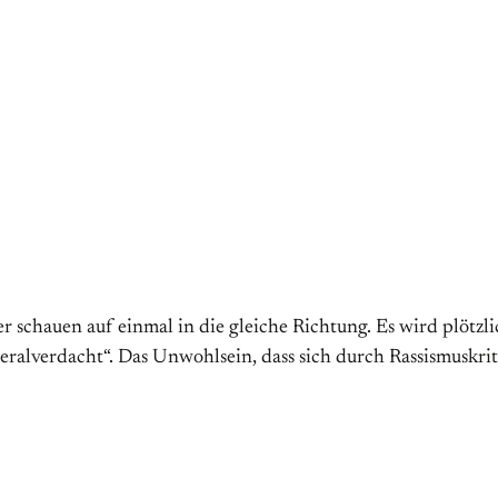
ter schauen auf einmal in die gleiche Richtung. Es wird plötzl
ralverdacht“. Das Un­wohl­sein, dass sich durch Rassis­mus­kri­