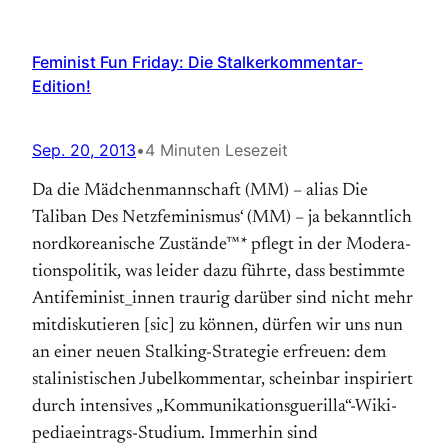
Feminist Fun Friday: Die Stalkerkommentar-
Edition!
Sep. 20, 2013
•
4 Minuten Lesezeit
Da die Mädchenmannschaft (MM) – alias Die
Taliban Des Netzfeminismus‘ (MM) – ja bekannt­lich
nord­korea­nische Zu­stän­de™* pflegt in der Mo­dera­
tions­poli­tik, was lei­der da­zu führ­te, dass be­stimmte
Anti­feminist_innen trau­rig darüber sind nicht mehr
mitdiskutieren [sic] zu können, dürfen wir uns nun
an einer neuen Stalking-Strategie erfreuen: dem
stali­nisti­schen Ju­bel­kommen­tar, schein­bar in­spi­riert
durch in­ten­si­ves „Ko­mmu­nika­tions­guerilla“-Wiki­
pedia­ein­trags-Stu­dium. Immerhin sind