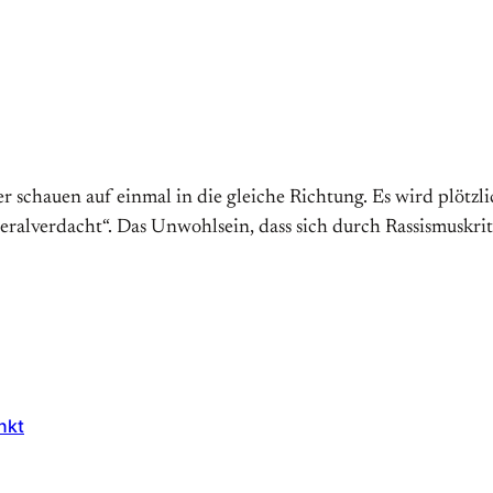
ter schauen auf einmal in die gleiche Richtung. Es wird plötzl
ralverdacht“. Das Un­wohl­sein, dass sich durch Rassis­mus­kri­
nkt