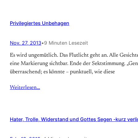
Privilegiertes Unbehagen
Nov. 27, 2013
•
9 Minuten Lesezeit
Es wird ungemütlich. Das Flut­licht geht an. Alle Gesich
eine Mar­kierung sicht­bar. Ende der Sekt­stimmung. „Gene
überraschend; es könnte – punktuell, wie diese
Weiterlesen…
Hater, Trolle, Widerstand und Gottes Segen -kurz verli