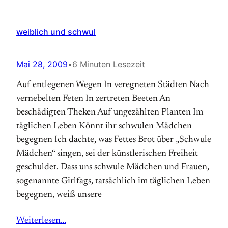
weiblich und schwul
Mai 28, 2009
•
6 Minuten Lesezeit
Auf entlegenen Wegen In veregneten Städten Nach
vernebelten Feten In zertreten Beeten An
beschädigten Theken Auf ungezählten Planten Im
täglichen Leben Könnt ihr schwulen Mädchen
begegnen Ich dachte, was Fettes Brot über „Schwule
Mädchen“ singen, sei der künstlerischen Freiheit
geschuldet. Dass uns schwule Mädchen und Frauen,
sogenannte Girlfags, tatsächlich im täglichen Leben
begegnen, weiß unsere
Weiterlesen…