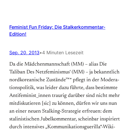
Feminist Fun Friday: Die Stalkerkommentar-
Edition!
Sep. 20, 2013
•
4 Minuten Lesezeit
Da die Mädchenmannschaft (MM) – alias Die
Taliban Des Netzfeminismus‘ (MM) – ja bekannt­lich
nord­korea­nische Zu­stän­de™* pflegt in der Mo­dera­
tions­poli­tik, was lei­der da­zu führ­te, dass be­stimmte
Anti­feminist_innen trau­rig darüber sind nicht mehr
mitdiskutieren [sic] zu können, dürfen wir uns nun
an einer neuen Stalking-Strategie erfreuen: dem
stali­nisti­schen Ju­bel­kommen­tar, schein­bar in­spi­riert
durch in­ten­si­ves „Ko­mmu­nika­tions­guerilla“-Wiki­