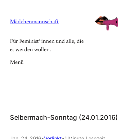
Zum
Inhalt
Mädchenmannschaft
springen
Für Feminist*innen und alle, die
es werden wollen.
Menü
Selbermach-Sonntag (24.01.2016)
Jan. 24, 2016
•
Verlinkt
•
1 Minute Lesezeit