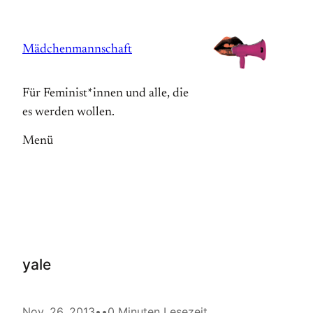
Zum
Inhalt
Mädchenmannschaft
springen
Für Feminist*innen und alle, die
es werden wollen.
Menü
yale
Nov. 26, 2013
•
•
0 Minuten Lesezeit