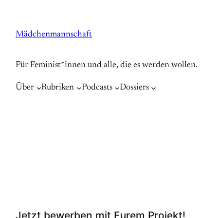
Zum
Inhalt
Mädchenmannschaft
springen
Für Feminist*innen und alle, die es werden wollen.
Über
Rubriken
Podcasts
Dossiers
Jetzt bewerben mit Eurem Projekt!