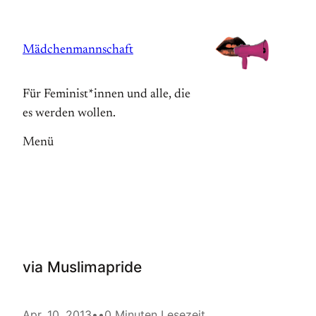
Zum
Inhalt
Mädchenmannschaft
springen
Für Feminist*innen und alle, die
es werden wollen.
Menü
via Muslimapride
Apr. 10, 2013
•
•
0 Minuten Lesezeit