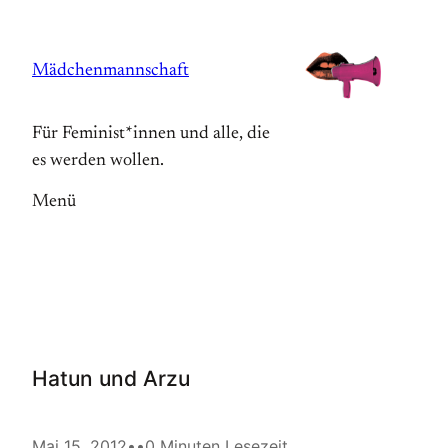
Zum
Inhalt
Mädchenmannschaft
springen
Für Feminist*innen und alle, die
es werden wollen.
Menü
Hatun und Arzu
Mai 15, 2012
•
•
0 Minuten Lesezeit