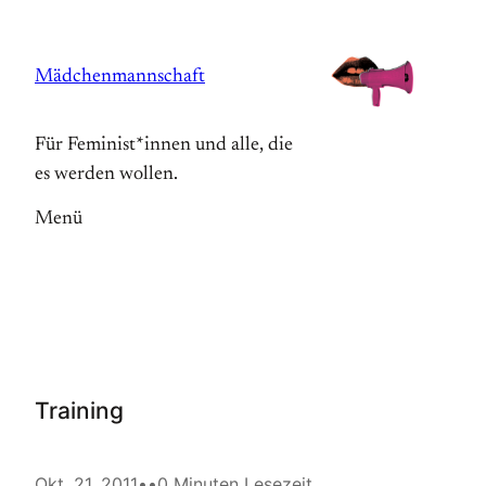
Zum
Inhalt
Mädchenmannschaft
springen
Für Feminist*innen und alle, die
es werden wollen.
Menü
Training
Okt. 21, 2011
•
•
0 Minuten Lesezeit