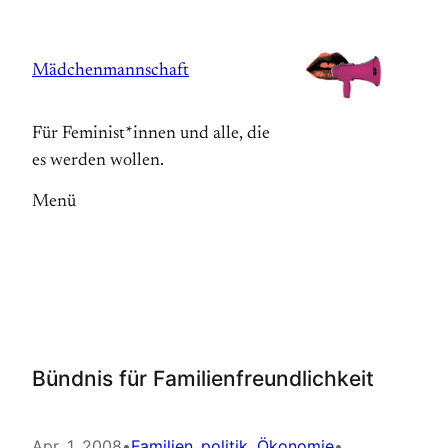
Zum
Inhalt
Mädchenmannschaft
springen
Für Feminist*innen und alle, die
es werden wollen.
Menü
Bündnis für Familienfreundlichkeit
Apr. 1, 2008
•
Familien_politik
, 
Ökonomie
•