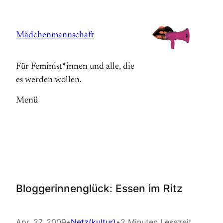
Zum
Inhalt
Mädchenmannschaft
springen
Für Feminist*innen und alle, die
es werden wollen.
Menü
Bloggerinnenglück: Essen im Ritz
Apr. 27, 2009
•
Netz(kultur)
•
2 Minuten Lesezeit