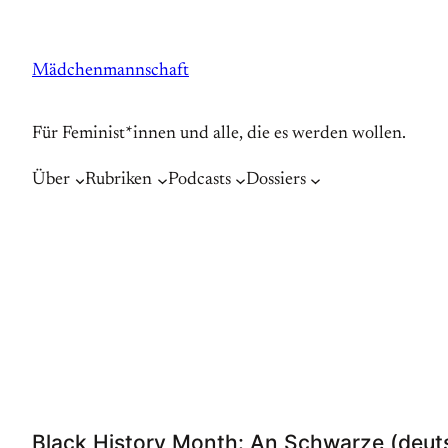
Zum
Inhalt
Mädchenmannschaft
springen
Für Feminist*innen und alle, die es werden wollen.
Über
Rubriken
Podcasts
Dossiers
Black History Month: An Schwarze (deut