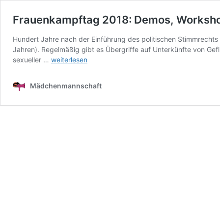
Frauenkampftag 2018: Demos, Worksho
Hundert Jahre nach der Einführung des politischen Stimmrechts 
Jahren). Regelmäßig gibt es Übergriffe auf Unterkünfte von Gef
Frauenkampftag
sexueller …
weiterlesen
2018:
Demos,
Mädchenmannschaft
Workshops,
Konzerte!