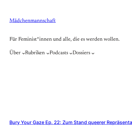
Zum
Inhalt
Mädchenmannschaft
springen
Für Feminist*innen und alle, die es werden wollen.
Über
Rubriken
Podcasts
Dossiers
Bury Your Gaze Ep. 22: Zum Stand queerer Repräsenta