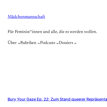
Zum
Inhalt
Mädchenmannschaft
springen
Für Feminist*innen und alle, die es werden wollen.
Über
Rubriken
Podcasts
Dossiers
Bury Your Gaze Ep. 22: Zum Stand queerer Repräsenta