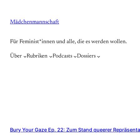
Zum
Inhalt
Mädchenmannschaft
springen
Für Feminist*innen und alle, die es werden wollen.
Über
Rubriken
Podcasts
Dossiers
Bury Your Gaze Ep. 22: Zum Stand queerer Repräsenta