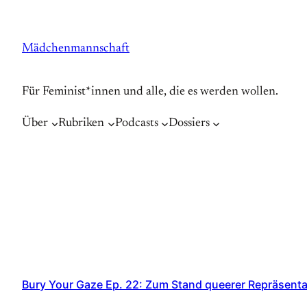
Zum
Inhalt
Mädchenmannschaft
springen
Für Feminist*innen und alle, die es werden wollen.
Über
Rubriken
Podcasts
Dossiers
Bury Your Gaze Ep. 22: Zum Stand queerer Repräsenta