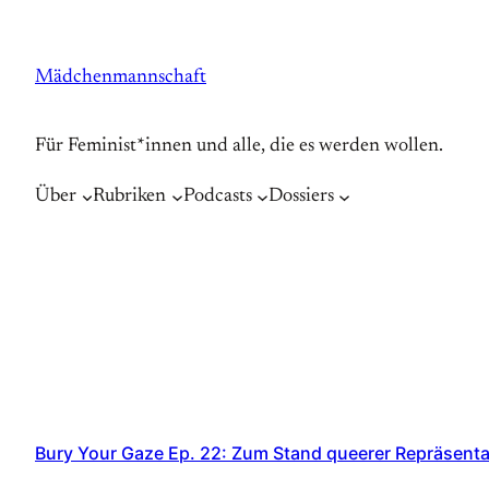
Zum
Inhalt
Mädchenmannschaft
springen
Für Feminist*innen und alle, die es werden wollen.
Über
Rubriken
Podcasts
Dossiers
Bury Your Gaze Ep. 22: Zum Stand queerer Repräsenta