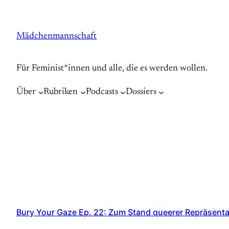
Zum
Inhalt
Mädchenmannschaft
springen
Für Feminist*innen und alle, die es werden wollen.
Über
Rubriken
Podcasts
Dossiers
Bury Your Gaze Ep. 22: Zum Stand queerer Repräsenta