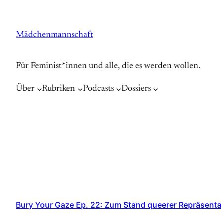
Zum
Inhalt
Mädchenmannschaft
springen
Für Feminist*innen und alle, die es werden wollen.
Über
Rubriken
Podcasts
Dossiers
Bury Your Gaze Ep. 22: Zum Stand queerer Repräsenta