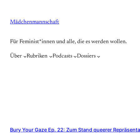
Zum
Inhalt
Mädchenmannschaft
springen
Für Feminist*innen und alle, die es werden wollen.
Über
Rubriken
Podcasts
Dossiers
Bury Your Gaze Ep. 22: Zum Stand queerer Repräsenta