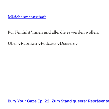
Zum
Inhalt
Mädchenmannschaft
springen
Für Feminist*innen und alle, die es werden wollen.
Über
Rubriken
Podcasts
Dossiers
Bury Your Gaze Ep. 22: Zum Stand queerer Repräsenta