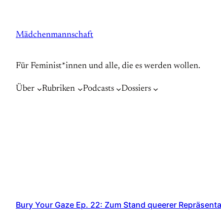
Zum
Inhalt
Mädchenmannschaft
springen
Für Feminist*innen und alle, die es werden wollen.
Über
Rubriken
Podcasts
Dossiers
Bury Your Gaze Ep. 22: Zum Stand queerer Repräsenta