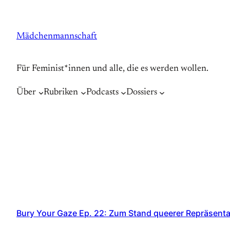
Zum
Inhalt
Mädchenmannschaft
springen
Für Feminist*innen und alle, die es werden wollen.
Über
Rubriken
Podcasts
Dossiers
Bury Your Gaze Ep. 22: Zum Stand queerer Repräsenta