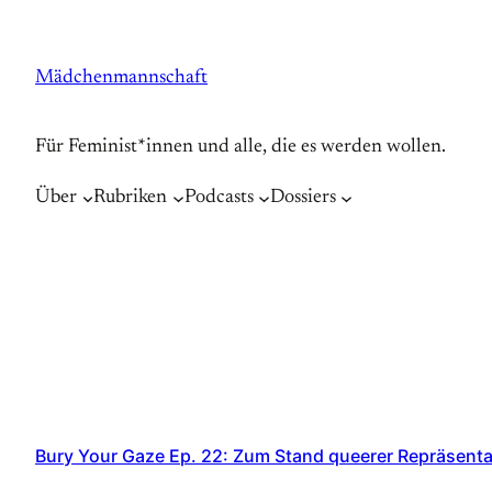
Zum
Inhalt
Mädchenmannschaft
springen
Für Feminist*innen und alle, die es werden wollen.
Über
Rubriken
Podcasts
Dossiers
Bury Your Gaze Ep. 22: Zum Stand queerer Repräsenta