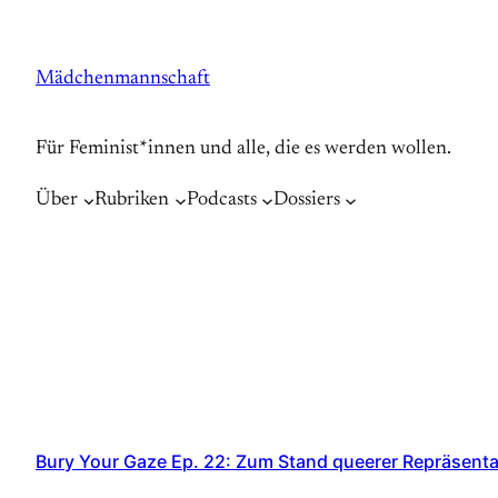
Zum
Inhalt
Mädchenmannschaft
springen
Für Feminist*innen und alle, die es werden wollen.
Über
Rubriken
Podcasts
Dossiers
Bury Your Gaze Ep. 22: Zum Stand queerer Repräsenta